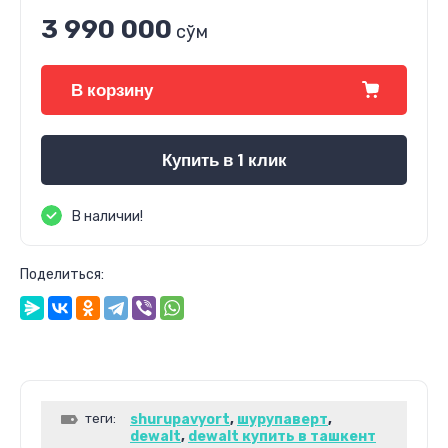
3 990 000
сўм
В корзину
Купить в 1 клик
В наличии!
Поделиться:
теги:
shurupavyort
,
шурупаверт
,
dewalt
,
dewalt купить в ташкент