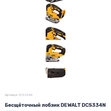
Артикул:
DCS334N
Бесщёточный лобзик DEWALT DCS334N