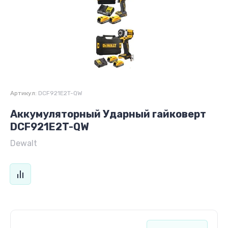
Артикул:
DCF921E2T-QW
Аккумуляторный Ударный гайковерт
DCF921E2T-QW
Dewalt